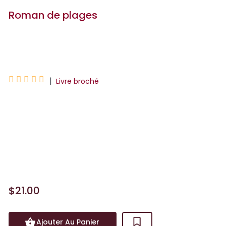
Roman de plages
Arnaud Cathrine





|
Livre broché
"Une séparation, ce n'est rien. Et c'est
toute une vie." Ces mots, Raphaël les a
accueillis comme une consolation. Sans
doute aussi comme l'impulsion qu'il lui
fallait po...
$21.00
Ajouter Au Panier