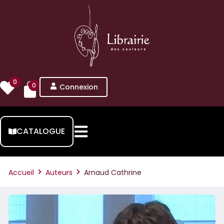
0
0
Connexion
CATALOGUE
Accueil
Auteurs
Arnaud Cathrine