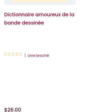
Dictionnaire amoureux de la
bande dessinée
Benoît Peeters





|
Livre broché
Scénariste, auteur, éditeur et
concepteur d'expositions, la relation de
Benoît Peeters à la bande dessinée est
inséparable de l'enfance. A la fois acteur
et témoin, il no...
$26.00