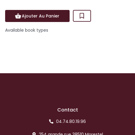
Ajouter Au Panier
Available book types
Contact
04.74.80.19.96
254 grande rue 38510 Morestel