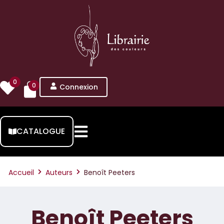
0
0
Connexion
CATALOGUE
Accueil
Auteurs
Benoît Peeters
Benoît Peeters