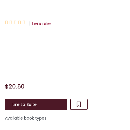
Blanche Sabbah





|
Livre relié
Blanche Sabbah décortique des mythes,
des contes, des textes bibliques et des
dessins animés en y interrogeant le rôle
de la femme et la façon dont ces récits
ont évolué ...
$20.50
Lire La Suite
Available book types