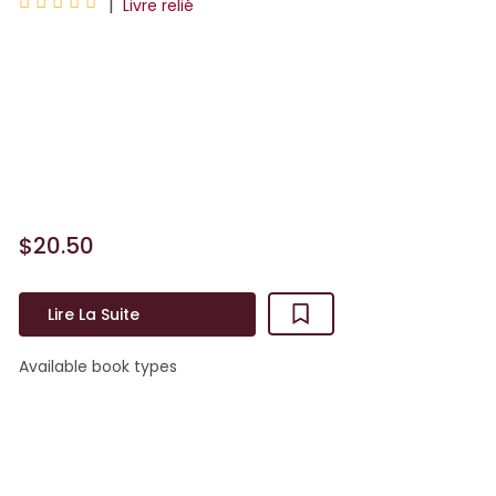





|
Livre relié
Blanche Sabbah est une activiste
féministe diplômée en histoire de l’art et
en sociologie. Dans Mythes et Meufs,
elle décortique des mythes, des contes,
des textes bibliq...
$20.50
Lire La Suite
Available book types