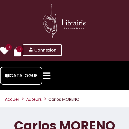
0
0
Connexion
CATALOGUE
Accueil
Auteurs
Carlos MORENO
Carlos MORENO