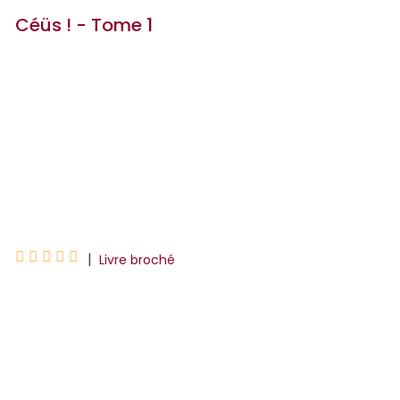
Céüs ! - Tome 1
Céüs Peterson
Carlos MORENO
Peterson Céüs
MORENO Carlos





|
Livre broché
Jeune enfant de banlieue sans histoire
d'une famille monoparentale, Peterson
Ceus s'ennuie et se cherche. Un beau
jour, il découvre par hasard sur Internet
des vidéos de ...