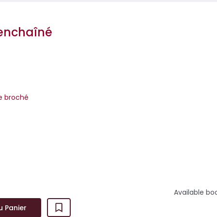
 enchaîné
re broché
aspage est une édition limitée. Après épuisement des stocks avec
era édité en ver...
Available bo
u Panier