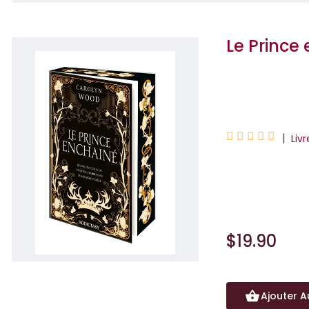
Le Prince
Carolyn Wood





|
Liv
L'édition avec j
jaspage, le livre s
$19.90
Ajouter A