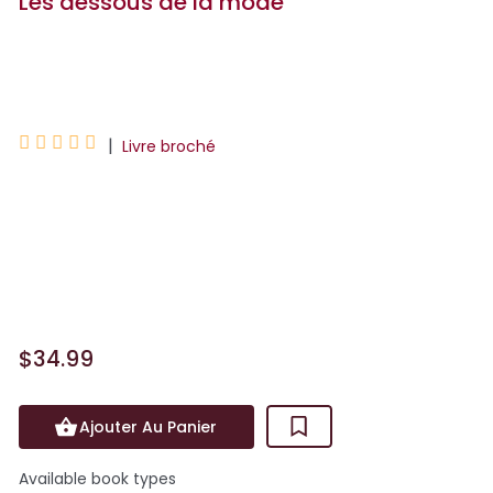
Les dessous de la mode
Catherine Ormen





|
Livre broché
Depuis le siècle de Louis XIV, vêtements
et sous-vêtements ont joué un rôle
primordial dans l’incessante
transformation des apparenc...
$34.99
Ajouter Au Panier
Available book types