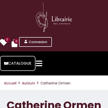
0
0
Connexion
CATALOGUE
Accueil
Auteurs
Catherine Ormen
Catherine Ormen