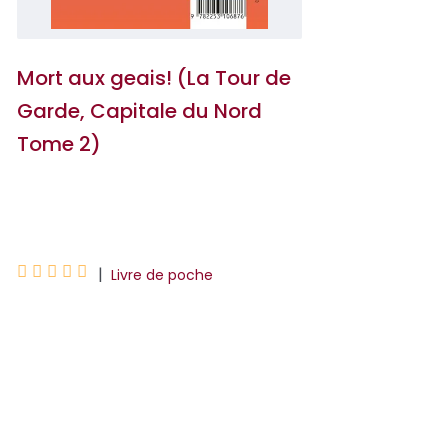
Mort aux geais! (La Tour de
Garde, Capitale du Nord
Tome 2)
Claire Duvivier





|
Livre de poche
Après les terribles meurtres de la maison
De Wautier, le monde d’Amalia Van
Esqwill s’est écroulé. Considérés comme
les pri...