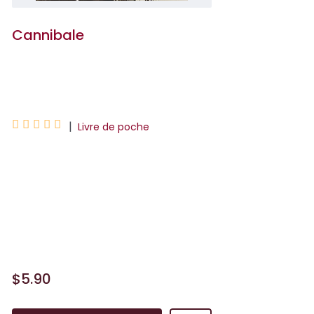
Cannibale
Didier Daeninckx





|
Livre de poche
Paris 1931, l'Exposition Coloniale.
Quelques jours avant l'inauguration
officielle, empoisonnés ou victimes
d'une nourriture inadaptée, tous les
crocodiles du marigot meu...
$5.90