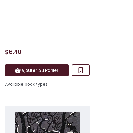
LES GRANDS TEXTES DU XXe SIÈCLE
Heureux d'échapper à la monotonie de
son académie militaire, le lieutenant
Drogo apprend avec jo...
$6.40
Ajouter Au Panier
Available book types