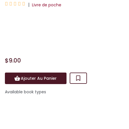





|
Livre de poche
Pour la première fois en poche, un
recueil de textes autour de Noël par
Dino Buzzati, l'un des plus grands
auteurs italiens. Trente-tr...
$9.00
Ajouter Au Panier
Available book types