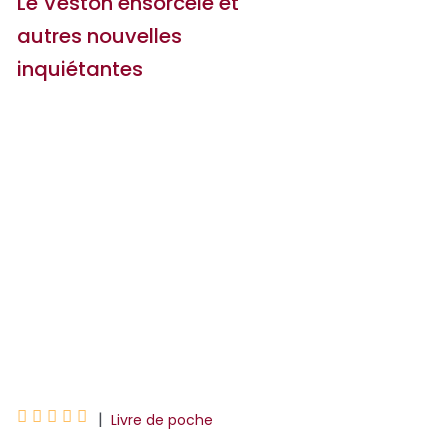
Le Veston ensorcelé et
autres nouvelles
inquiétantes
Richard Matheson
Edgar Allan Poe
Théophile Gautier
Pierre Bordage
Dino Buzzati
Guy Maupassant





|
Livre de poche