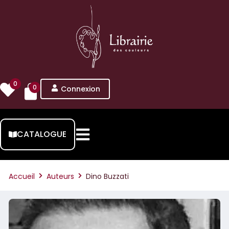
0
0
Connexion
CATALOGUE
Accueil
Auteurs
Dino Buzzati