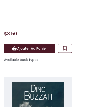
En lien avec le thème « Interroger le
réel » du programme de français en 4e,
la célèbre nouvelle de Dino Buzzat...
$3.50
Ajouter Au Panier
Available book types