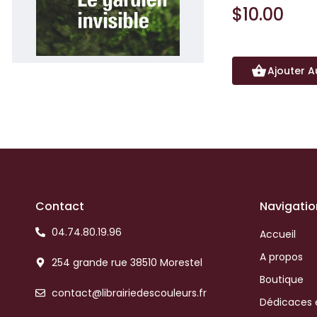
$10.00
Ajouter A
Contact
Navigatio
04.74.80.19.96
Accueil
A propos
254 grande rue 38510 Morestel
Boutique
contact@librairiedescouleurs.fr
Dédicaces 