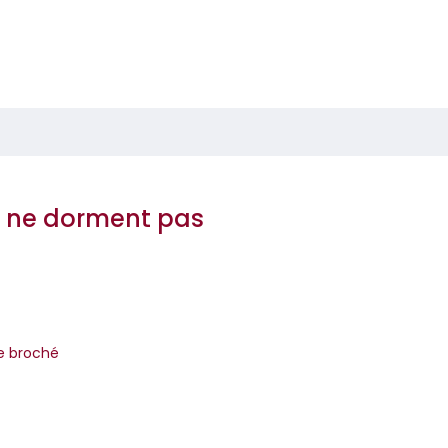
i ne dorment pas
re broché
 lors de fouilles dans le gouffre de Legarrea en Navarre, Nash Elizo
co-légale, et son équipe de chercheurs découvrent à cinquant