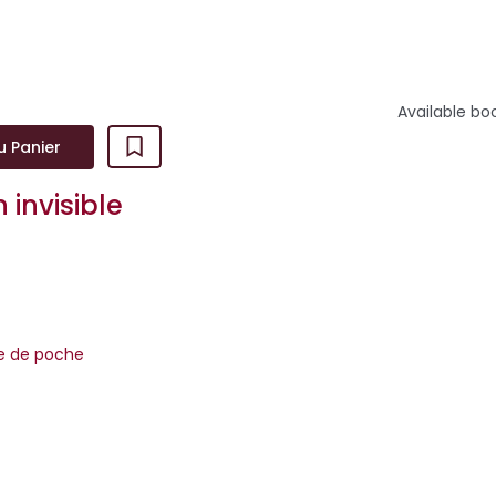
Available bo
u Panier
 invisible
re de poche
ur les berges du Baztán, le corps dénudé et meurtri d'une jeune f
s d'un animal éparpillés sur elle. La légende raconte que dan...