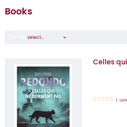
Books
Sort by:
Celles qu
Dolores Redondo





|
Liv
Fin février 2020,
psychologue médi