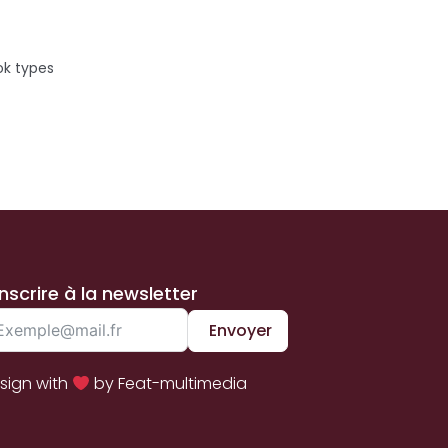
ok types
inscrire à la newsletter
Envoyer
sign with
by Feat-multimedia