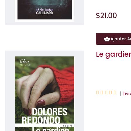
$21.00
Ajouter A
Le gardien
Dolores Redondo





|
Liv
Au Pays basque, s
retrouvé, les poil