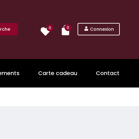
0
0
rche
Connexion
nements
Carte cadeau
Contact