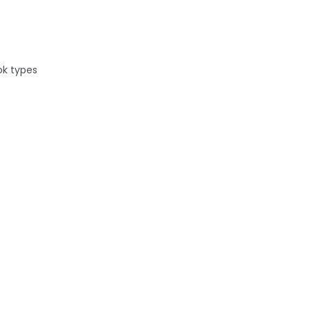
ok types
ille est