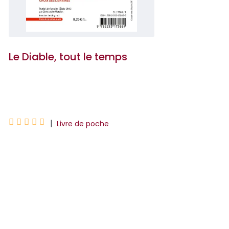
Le Diable, tout le temps
Donald Ray Pollock





|
Livre de poche
De l'Ohio à la Virginie-Occidentale, de
1945 à 1965, des destins se mêlent et
s'entrechoquent : un rescapé de l'enfer
du Pacifique, traumatisé et prêt à tout
pour sauver ...