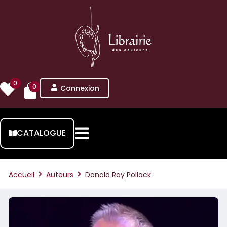
0
0
Connexion
CATALOGUE
Accueil
Auteurs
Donald Ray Pollock