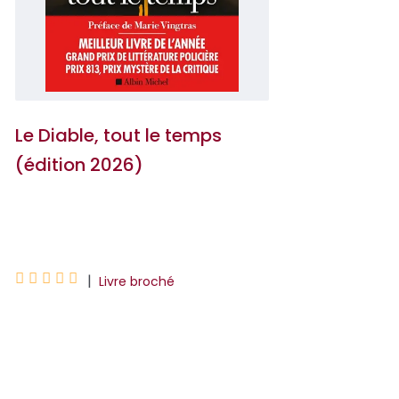
Le Diable, tout le temps
(édition 2026)
Donald Ray Pollock





|
Livre broché
L'un des plus grands chefs-d'oeuvre
américains de ces 30 dernières années.
Le Figaro MagazineLisez ou relisez
d'urgence Donald Ray Pollock.Le