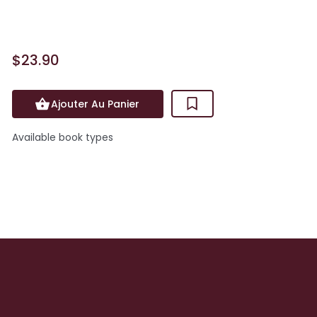
MondeTraduit de l'amér...
$23.90
Ajouter Au Panier
Available book types