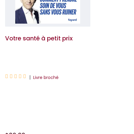
Votre santé à petit prix
Frédéric Saldmann





|
Livre broché
Et si, pour rester en bonne santé, vous
n’aviez plus besoin de vous ruiner ? Le
docteur Frédéric Saldmann vous révèle
que t...