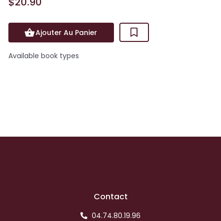
$20.90
Ajouter Au Panier
Available book types
Contact
04.74.80.19.96