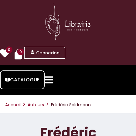
0
0
Connexion
CATALOGUE
Accueil
Auteurs
Frédéric Saldmann
Frédéric