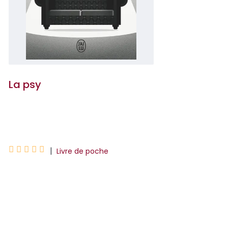
La psy
Freida McFadden





|
Livre de poche
Jeunes mariés, Tricia et Ethan
recherchent la maison de leurs rêves.
Alors qu'ils visitent le manoir isolé de la
docteure Adrienne Hale, une psychiatre
disparue trois ans...