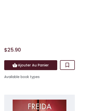
Chaque jour, Millie fait le ménage dans
la belle maison des Winchester, une
riche famille new-yorkaise. Elle récupère
aussi leur fille à l'école et prépare les
repas avan...
$25.90
Ajouter Au Panier
Available book types