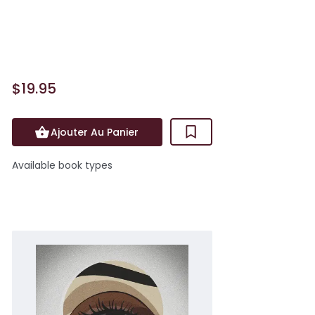
riche famille new-yorkaise. Elle récupère
aussi leur fille à l'école et prépare les
repas avan...
$19.95
Ajouter Au Panier
Available book types