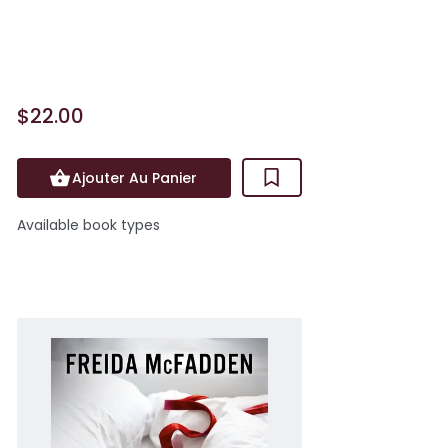
enfin construit une vie à elle. Elle vient
m&ecir...
$22.00
Ajouter Au Panier
Available book types