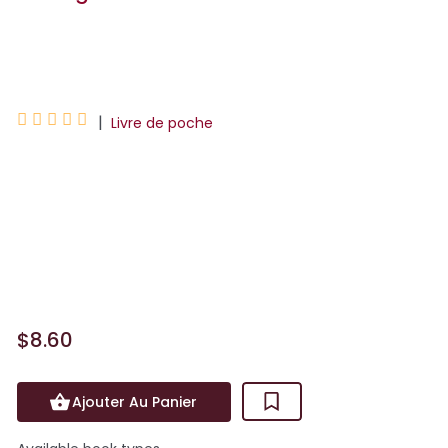
Freida McFadden





|
Livre de poche
Avec ce nouvel emploi, Millie semble
avoir une chance en or. Chez les Garrick,
un couple fortuné qui possède un
somptueux appartement avec vue sur
Manhattan, elle fait le...
$8.60
Ajouter Au Panier