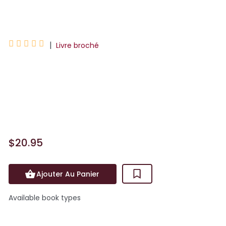
Freida McFadden





|
Livre broché
C’est une chance inespérée pour Millie
d’avoir décroché un nouveau travail.
Chez les Garrick, un couple fortuné qui
poss&eg...
$20.95
Ajouter Au Panier
Available book types