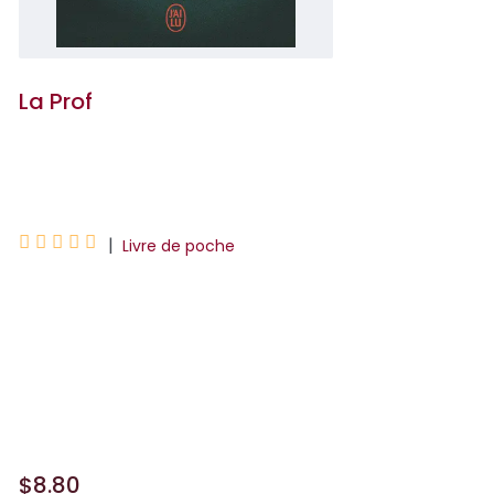
La Prof
Freida McFadden





|
Livre de poche
Chaque matin, Eve et son mari, Nate,
partent ensemble au lycée où elle
enseigne les mathématiques et lui
l'anglais. Une vie parfaite, réglée comme
du papier à musique. Po...
$8.80