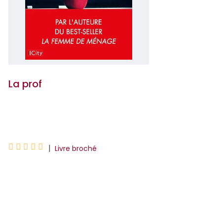
La prof
Freida McFadden





|
Livre broché
Chaque matin, Eve se lève et embrasse
tendrement son mari, Nate. Ils partent
au travail ensemble, au lycée où elle
enseigne les mathémat...