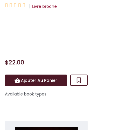





|
Livre broché
Rien ne va plus pour Blake. Licencié
brutalement, il n’arrive plus à payer le
prêt immobilier de la nouvelle maison
qu'il partage avec sa f...
$22.00
Ajouter Au Panier
Available book types