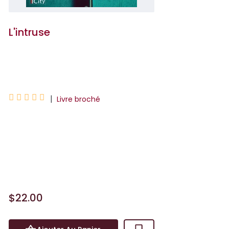
L'intruse
Freida McFadden





|
Livre broché
La petite maison de Casey, perdue au
cœur de la forêt, n’est pas faite pour
affronter la tempête qui s’abat cette
nuit-là. Le vent hu...
$22.00