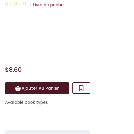





|
Livre de poche
Après avoir été au service des autres en
tant que femme de ménage, Millie s'est
enfin construit une vie à elle. Elle vient
même d'emménager dans une belle
maison, à l'abr...
$8.60
Ajouter Au Panier
Available book types