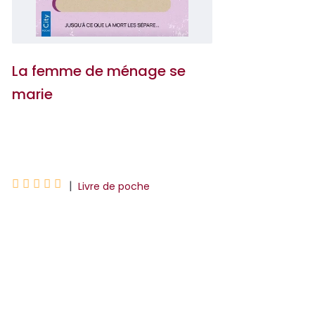
La femme de ménage se
marie
Freida McFadden





|
Livre de poche
Aujourd’hui est censé être le plus beau
jour de la vie de Millie. La femme de
ménage se marie avec Enzo, l’homme
de ses rêves, et ri...