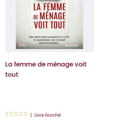
La femme de ménage voit
tout
Freida McFadden





|
Livre broché
Après avoir été au service des autres en
tant que femme de ménage, Millie s’est