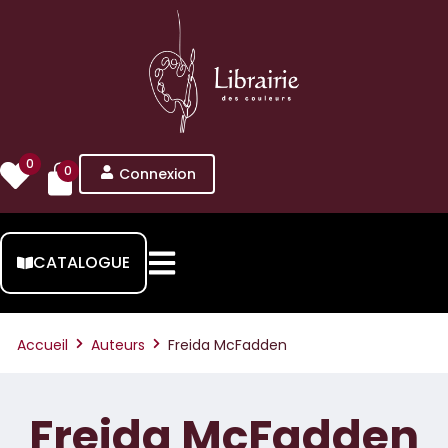
0
0
Connexion
CATALOGUE
Accueil
Auteurs
Freida McFadden
Freida McFadden