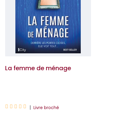
La femme de ménage
Freida McFadden





|
Livre broché
Chaque jour, Millie fait le ménage dans
la belle maison des Winchester, une