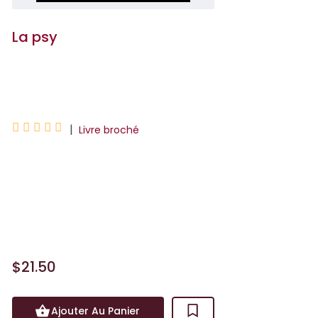
La psy
Freida McFadden





|
Livre broché
Jeunes mariés, Tricia et Ethan
recherchent la maison de leurs rêves.
Alors qu'ils visitent un manoir isolé ayant
appartenu au docteur Adrienne Ha...
$21.50
Ajouter Au Panier