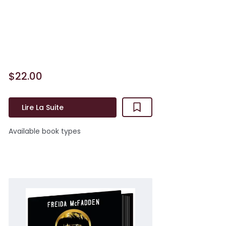
Célibataire, Sydney n’a jamais eu
vraiment de chance en amour.
Jusqu’au jour où elle rencontre Tom. Il
est charmant, séduisant, et m&eacu...
$22.00
Lire La Suite
Available book types