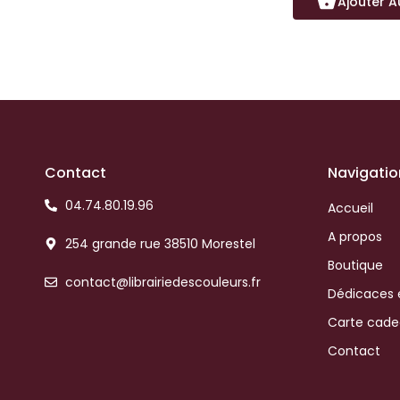
Ajouter A
Contact
Navigatio
04.74.80.19.96
Accueil
A propos
254 grande rue 38510 Morestel
Boutique
contact@librairiedescouleurs.fr
Dédicaces 
Carte cad
Contact