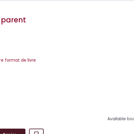
 parent
t
re format de livre
hronique Ma vie de parents tenue depuis quatre ans sur France In
mission « Grand bien vous fasse » (1 364 000 auditeurs), ces chro
Available bo