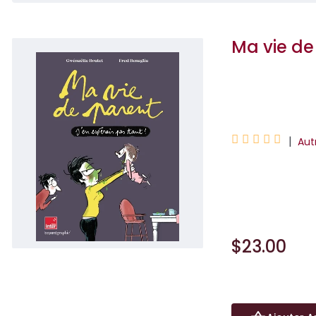
Ma vie de
Gwénaëlle Boule





|
Aut
Inspirées de la c
mercredi dans l'é
$23.00