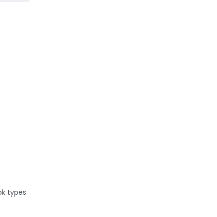
ter le
...
ok types