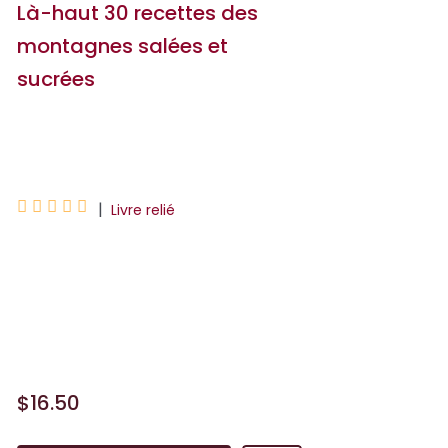
Là-haut 30 recettes des
montagnes salées et
sucrées
Hervé Frumy





|
Livre relié
De belles photos, de belles illustrations,
des textes simples, pour faire découvrir
les recettes issues de là-haut dans la
montagne. Les enfants (et l...
$16.50