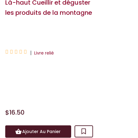
Là-haut Cueillir et déguster
les produits de la montagne
Hervé Frumy





|
Livre relié
De belles photos, de belles illustrations,
des textes simples, pour faire découvrir
les aliments comestibles, là-haut dans
la montagne. Les enfants (e...
$16.50
Ajouter Au Panier