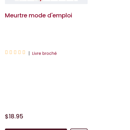
Meurtre mode d'emploi
Holly Jackson





|
Livre broché
Il y a cinq ans, Sal Singh s'est accusé du
meurtre de sa petite amie Andie Bell,
avant de se donner la mort. La police
est sûre que l'affaire est résolue. Toute
la ville ...
$18.95