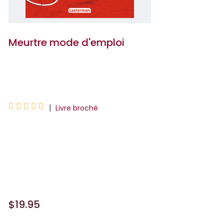
Meurtre mode d'emploi
Holly Jackson





|
Livre broché
La saga culte à l'origine de la série Netflix
: la saison 2 est déjà disponible ! Toute la
ville est tenue en haleine par le podcast
de Pippa, qui relate l'affaire qu'ell...
$19.95