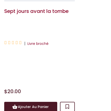
Sept jours avant la tombe
Holly Jackson





|
Livre broché
Le meurtre le plus difficile à élucider…
c’est le vôtre.Dans sept jours, Jet Mason
sera morte.Jet est la fille de l’une des
famille...
$20.00
Ajouter Au Panier