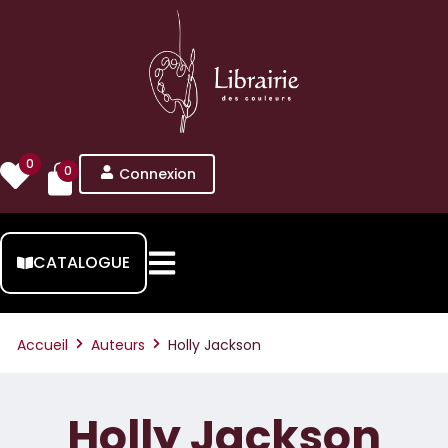
0
0
Connexion
CATALOGUE
Accueil
Auteurs
Holly Jackson
Holly Jackson