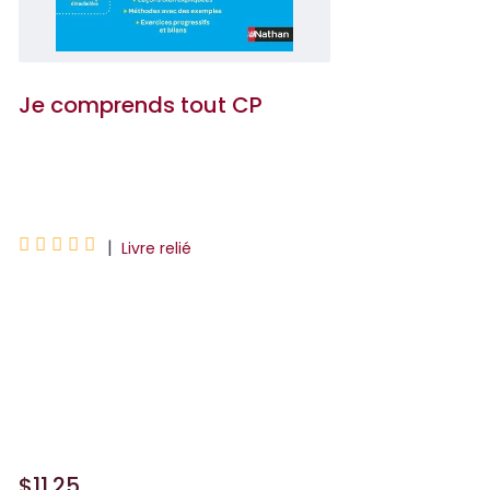
Je comprends tout CP
Isabelle Petit-Jean





|
Livre relié
Un cahier de soutien pour réviser toutes
les matières du CP et spécialement
conçu pour le travail à la maison. Avec
une ardoise effaçable et des lignes
d'écriture et des ...
$11.25