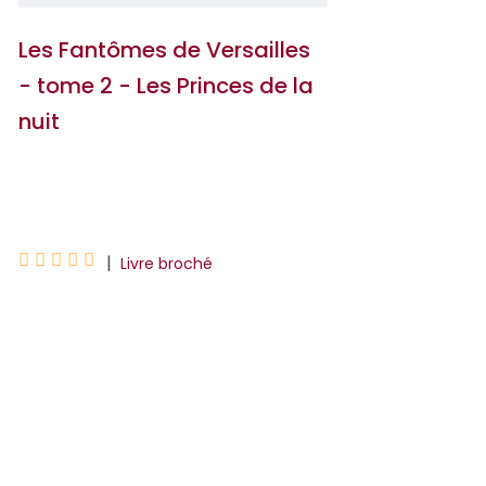
Les Fantômes de Versailles
- tome 2 - Les Princes de la
nuit
Jacques Forgeas





|
Livre broché
Noirceur et magie côtoient médecine et
enquête scientifique dans ce polar
historique, où l'on croise le Roi Soleil et
Mme de Montespan. Septembre
1677.Des « sorcières » v...