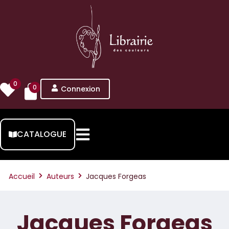
0
0
Connexion
CATALOGUE
Accueil
Auteurs
Jacques Forgeas
Jacques Forgeas