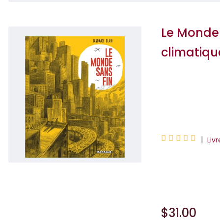
Le Monde 
climatiqu
Blain Christophe
Jancovici Jean-





|
Livr
La rencontre ent
questions énergét
$31.00