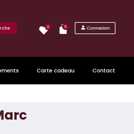
0
0
rche
Connexion
nements
Carte cadeau
Contact
Marc