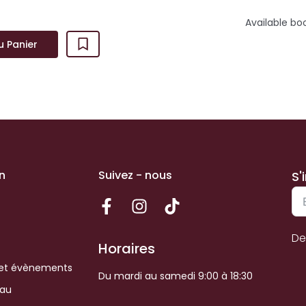
Available bo
u Panier
n
Suivez - nous
S'
De
Horaires
et évènements
Du mardi au samedi 9:00 à 18:30
eau