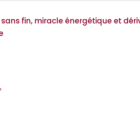
sans fin, miracle énergétique et déri
e
Marc
e
re un auteur majeur de la bande dessinée et un éminent spécial
iques et de l’impact sur le climat a abouti à ce projet, comme u