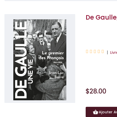
De Gaulle,
Jean-Luc Barré





|
Liv
Après la libérat
premier des Fran
$28.00
Ajouter A