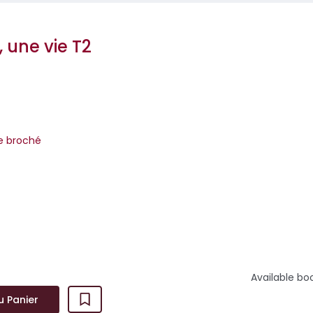
 une vie T2
re broché
ion de Paris en août 1944, « l’homme de personne » est devenu «
&cc...
Available bo
u Panier