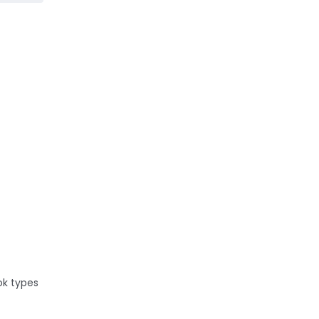
 le
ok types