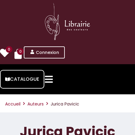
0
0
Connexion
CATALOGUE
Accueil
Auteurs
Jurica Pavicic
Jurica Pavicic