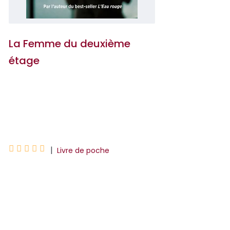
La Femme du deuxième
étage
Jurica Pavicic
Jurica Pavii





|
Livre de poche
«Polar à rebours, analyse psychologique
sur les haines familiales, ce roman
transcende les genres. »ELLEUn soir de
janvier 2006, Bruna tombe folle
amoureuse de Frane, un ...