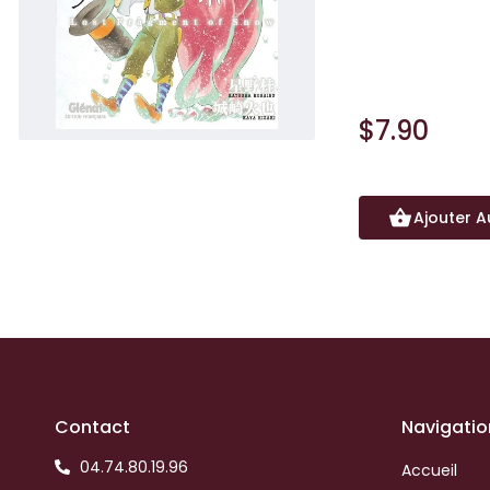
Chronique d’un jo
rencontre avec u
$7.90
Ajouter A
Contact
Navigatio
04.74.80.19.96
Accueil