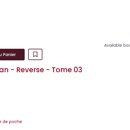
il doué de compassion ? Pourquoi sinon viendrait-il en aide à u
 est donc ce poids qui pèse sur la co...
Available bo
u Panier
an - Reverse - Tome 03
re de poche