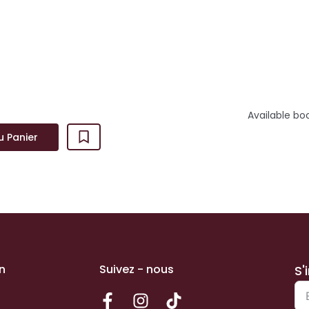
ur de neige.“Bras-rouge” est un enfant qui n’a jamais souri. Apr
n clown et un chien au cœ...
Available bo
u Panier
n
Suivez - nous
S'