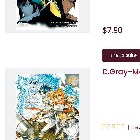
nouvelles inédite
$7.90
Lire La Suite
D.Gray-M
Katsura Hoshino
Kaya Kizaki





|
Liv