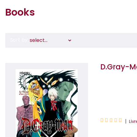
Books
Sort by:
D.Gray-Ma
Katsura Hoshino
Kaya Kizaki





|
Liv
Une aventure inéd