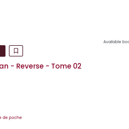
s développées en parallèle de l...
Available bo
an - Reverse - Tome 02
re de poche