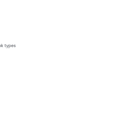
n enfant
ok types