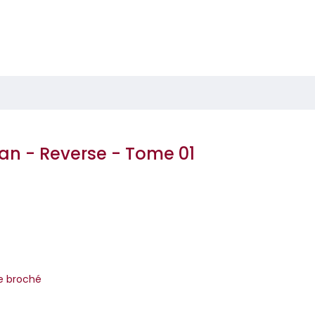
n - Reverse - Tome 01
re broché
ite d’AllenCe roman est en fait un recueil de petites