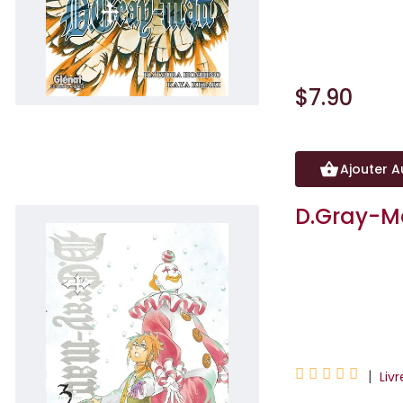
Le Comte serait-
en détresse ?Quel
$7.90
Ajouter A
D.Gray-M
Katsura Hoshino
Kaya Kizaki





|
Liv