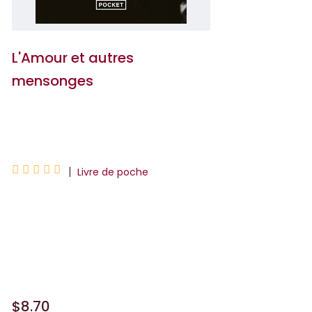
L'Amour et autres
mensonges
Laetitia de Luca





|
Livre de poche
Un premier roman bouleversant à
mettre entre toutes les mains Lucie est
une journaliste mariée, à la vie bien
réglée, lorsqu'elle croi...
$8.70