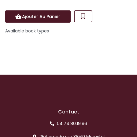
Ajouter Au Panier
Available book types
Contact
04.74.80.19.96
254 grande rue 38510 Morestel