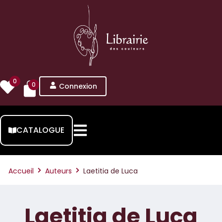
0
0
Connexion
CATALOGUE
Accueil
Auteurs
Laetitia de Luca
Laetitia de Luca