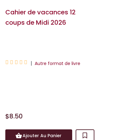
Cahier de vacances 12
coups de Midi 2026
Laure Boyer





|
Autre format de livre
Le célèbre jeu télé, Les 12 coups de midi,
suivi par 3M de téléspectateurs, version
cahier de vacances ! Un contenu 10...
$8.50
Ajouter Au Panier