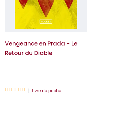
Vengeance en Prada - Le
Retour du Diable
Lauren Weisberger





|
Livre de poche
Miranda Priestly est de retour, plus
diabolique que jamais ! Andy et Emily
ont quitté l'enfer de Runway et sa
tyrannique Mi...