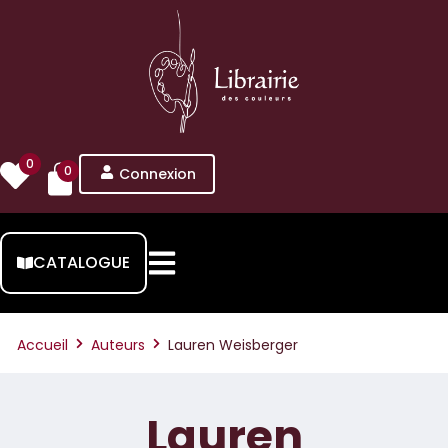
0
0
Connexion
CATALOGUE
Accueil
Auteurs
Lauren Weisberger
Lauren