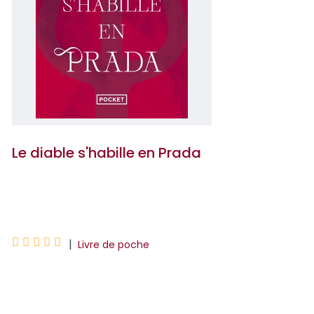
Le diable s'habille en Prada
Lauren Weisberger





|
Livre de poche
Alors qu'elle pense avoir trouvé un
boulot de rêve dans un grand magazine
de mode branché, Andrea va découvrir