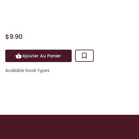
que, sous ses habits Prada, sa patronne
est un être diaboli...
$9.90
Ajouter Au Panier
Available book types