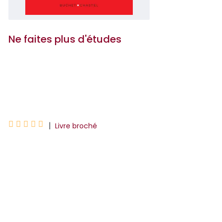
Ne faites plus d'études
Laurent ALEXANDRE
BABEAU Olivier





|
Livre broché
Pendant des siècles, étudier était le
meilleur investissement possible. Ce
monde-là est mort. L’intelligence
devient gratuite et infiniment disponible.
Les études, telles...