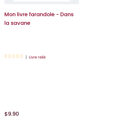
Mon livre farandole - Dans
la savane
Léo Righini-Fleur





|
Livre relié
De la girafe au singe, tout le monde a
un petit creux dans la savane ! Et
pendant que certains se mettent
quelque chose sous la dent, d'autres
s'amusent dans l'eau. Dès 6...
$9.90