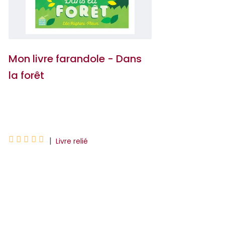
Mon livre farandole - Dans
la forêt
Léo Righini-Fleur





|
Livre relié
Lorsque le soleil se lève, les animaux de
la forêt pointent le bout de leur nez.
Mais quand la nuit tombe, ils vont se
coucher, et ce sont d'autres animaux
qui occupent l...