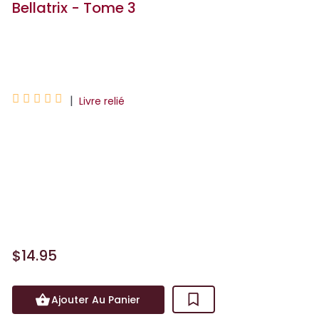
Bellatrix - Tome 3
Leo





|
Livre relié
Toujours infiltrées sur Bellatrix, une
planète « arriérée », Manon et Kim
mènent difficilement leur mission, à
savoir préserver la planète de
l'obscurantisme qui la menac...
$14.95
Ajouter Au Panier