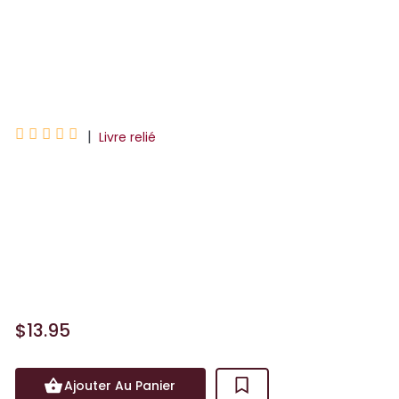
Rodolphe
Leo





|
Livre relié
Voici enfin le final de cette saison avec
la résolution de cette intrigue haletante
où l’on découvre d’où viennent les
mystérieux personnages, à savoir… du
futur ! Une co...
$13.95
Ajouter Au Panier