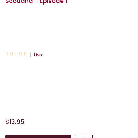
Scotland - Épisode 1
Rodolphe
Leo





|
Livre
De retour d'Amazonie, Kathy Austin part
en Écosse pour prendre quelques jours
de repos dans un manoir, sur les terres
familiales. Arrivée au village de Killwood,
elle déc...
$13.95