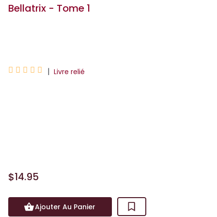
Bellatrix - Tome 1
Leo





|
Livre relié
La flotte d’intervention de la galaxie,
dont font partie les Avarants, peuple
extra-terrestre évolué, est chargée
d’intervenir sur des planètes afin d’éviter
des tragédie...
$14.95
Ajouter Au Panier