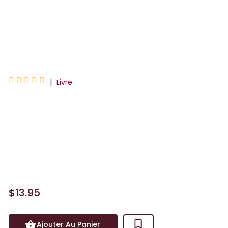
Rodolphe
Leo





|
Livre
Revenue sur les terres écossaises, Kathy
découvre que la maison léguée par une
tante a été incendiée. Elle essaie de
comprendre l'origine de cet incendie et
comprend peu ...
$13.95
Ajouter Au Panier