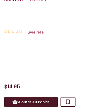
Leo





|
Livre relié
Toujours infiltrées sur Bellatrix, une
planète « arriérée », Manon et Kim
mènent difficilement leur mission, à
savoir préserver la planète de
l’obscurantisme qui la menac...
$14.95
Ajouter Au Panier