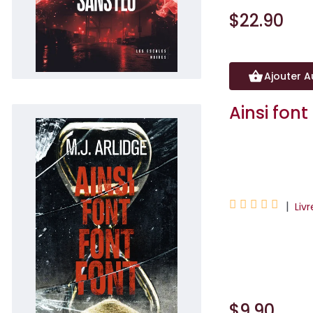
$22.90
Ajouter A
Ainsi font
M. J. Arlidge





|
Liv
Une ville sur le
seule Helen Grace
$9.90