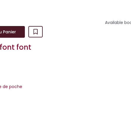
Available bo
u Panier
 font font
re de poche
 point d'imploser. Une mère au bord du gouffre. Un cauchemar au
 peut mettre fin....