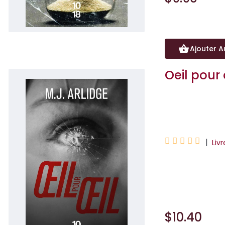
Ajouter A
Oeil pour 
M. J. Arlidge





|
Liv
Quand plusieurs c
de vengeance... U
$10.40