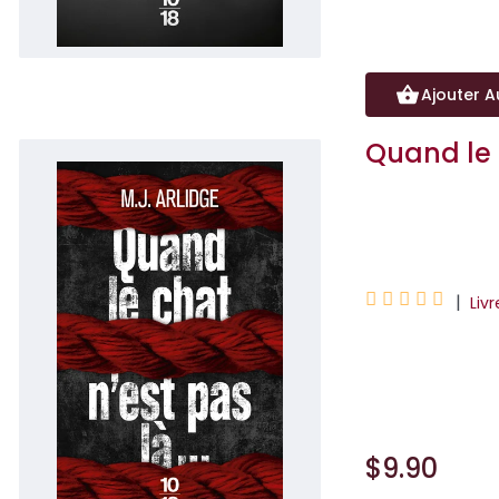
Ajouter A
Quand le c
M. J. Arlidge





|
Liv
Un tueur fou et s
tout pour se veng
$9.90