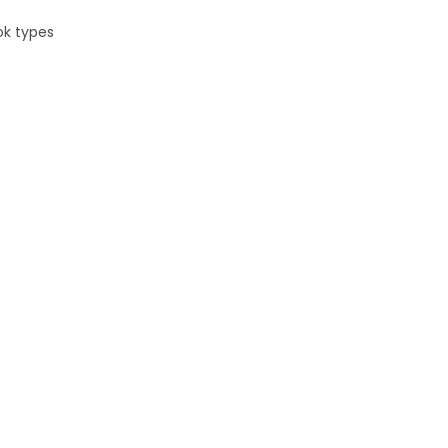
ok types
e prêt à