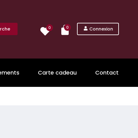
0
0
rche
Connexion
nements
Carte cadeau
Contact