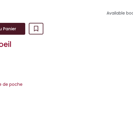
Available bo
u Panier
oeil
re de poche
riminels sont relâchés dans la nature, l'indignation laisse place à
n thriller complètement addictif de M. J. Arlidge, le maître...