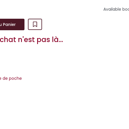
Available bo
u Panier
hat n'est pas là...
re de poche
ans pitié. Des victimes que rien ne semble relier. Un psychopath
er. Un thriller glaçant qui hantera longtemps ses lecteurs. ...