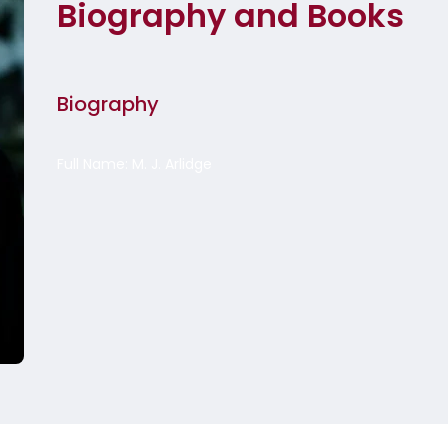
Biography and Books
Biography
Full Name: M. J. Arlidge