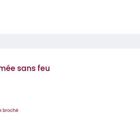
mée sans feu
re broché
cacher. Personne vers qui se tourner. Rien à perd...