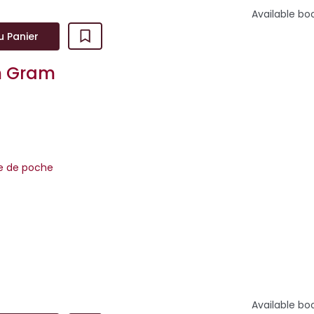
Available bo
u Panier
m Gram
re de poche
mène dans lequel des victimes prises au piège d'un tortionnaire 
ntre tuer ou être tuées. Deux...
Available bo