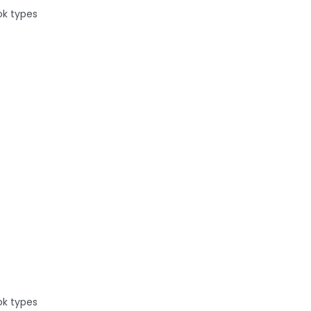
ok types
retors
ok types