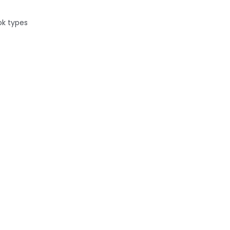
ok types
 la soif