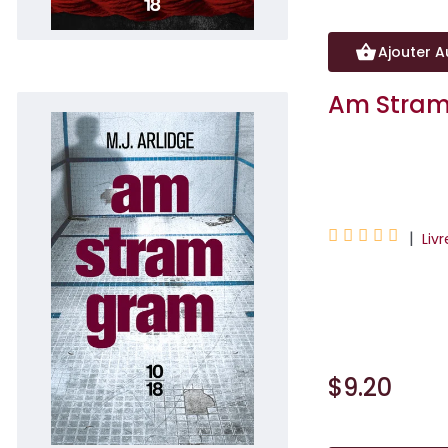
Ajouter A
Am Stra
M. J. Arlidge





|
Liv
Un thriller phéno
doivent choisir e
$9.20