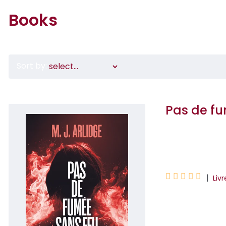
Books
Sort by:
Pas de fu
M. J. Arlidge





|
Liv
Nulle part où se 