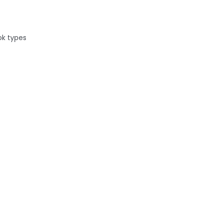
ok types
quel