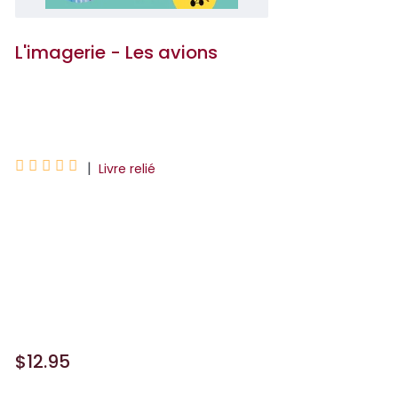
L'imagerie - Les avions
Marie-Renée Guilloret





|
Livre relié
L'imagerie, la collection incontournable
de livres documentaires !Ce livre
permet de découvrir l'univers de
l'aviation et ses nombreux appareils :
avions de ligne, avions...
$12.95