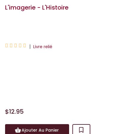
L'imagerie - L'Histoire
Marie-Renée Guilloret





|
Livre relié
L'imagerie, la collection incontournable
de livres documentaires ! Ce livre
permet de découvrir comment vivaient
les femmes et les hommes autrefois,
depuis la Préhistoire...
$12.95
Ajouter Au Panier