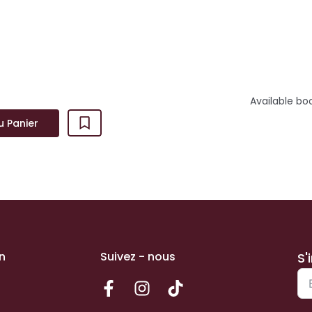
dangereux que l...
Available bo
u Panier
n
Suivez - nous
S'