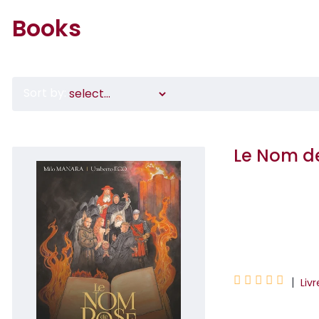
Books
Sort by:
Le Nom de
Milo Manara
Umberto Eco





|
Livr
Quand le maître i