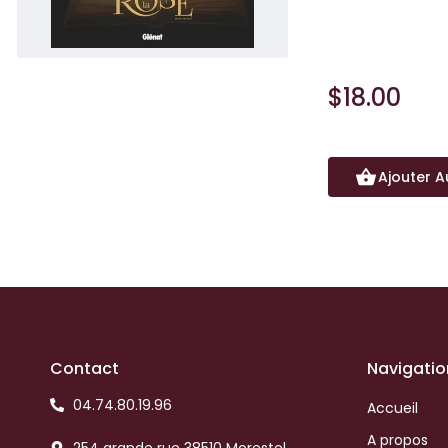
savoir était plus 
$18.00
Ajouter A
Contact
Navigatio
04.74.80.19.96
Accueil
A propos