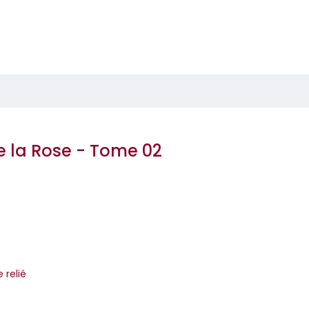
 la Rose - Tome 02
e relié
talien du neuvième art revisite le chef-d’œuvre d’Umberto Eco. E