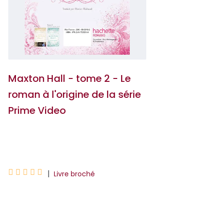
Maxton Hall - tome 2 - Le
roman à l'origine de la série
Prime Video
Mona Kasten





|
Livre broché
Depuis sa rupture avec James, Ruby est
anéantie. Jamais elle n’avait éprouvé