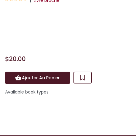
|
Livre broché
Ils viennent de mondes différents. Et
pourtant, ils sont faits l'un pour
l'autre.Argent, fêtes, pouvoir : Ruby Bell
se fiche de tout cela. De...
$20.00
Ajouter Au Panier
Available book types