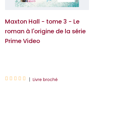
Maxton Hall - tome 3 - Le
roman à l'origine de la série
Prime Video
Mona Kasten





|
Livre broché
Le dernier tome de la série phénomène
de romance allemande, à l'origine de
l'adaptation audiovisuelle sur Prime
Video.Ils viennent d...