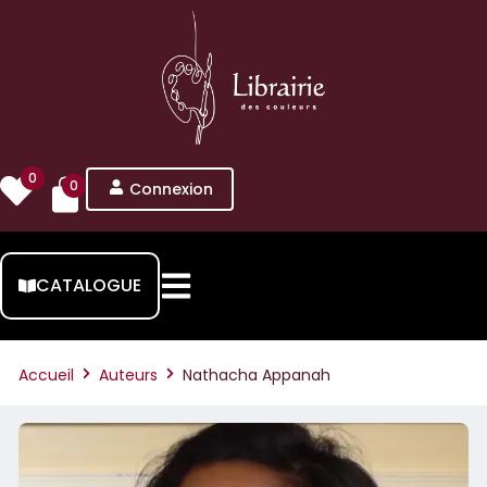
0
0
Connexion
CATALOGUE
Accueil
Auteurs
Nathacha Appanah