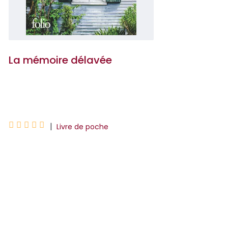
La mémoire délavée
Nathacha Appanah





|
Livre de poche
"Toute leur vie, une partie d'eux restera
dans le camp et bien sûr ils
continueront à travailler, à faire des
enfants, à vivre, à progresser mais ça
leur manquera toujour...