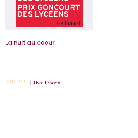
La nuit au coeur
Nathacha Appanah





|
Livre broché
"De ces nuits et de ces vies, de ces
femmes qui courent, de ces coeurs qui
luttent, de ces instants qui sont si
accablants qu'ils ne rentrent pas dans la
mesure du temps,...