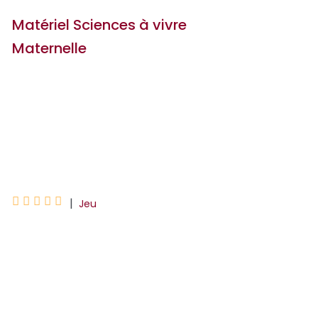
Matériel Sciences à vivre
Maternelle
Dominique Legoll
Dominique Lagraula
Nicolas Brach





|
Jeu
Ce coffret complétant parfaitement
Sciences à vivre Maternelle contient 6
Memory différents, 300 cartes images,
des cartes et un plateau de jeu, les
posters A3 et A4 prés...