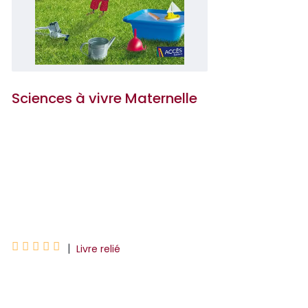
Sciences à vivre Maternelle
Dominique Legoll
Dominique Lagraula
Nicolas Brach





|
Livre relié
Entièrement repensée par une équipe
de trois auteurs, la collection Sciences à