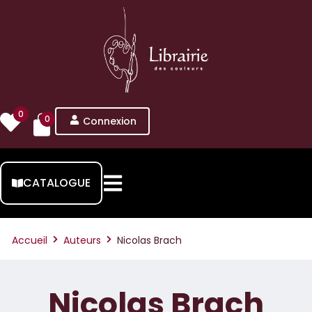
0
0
Connexion
CATALOGUE
Accueil
Auteurs
Nicolas Brach
Nicolas Brach