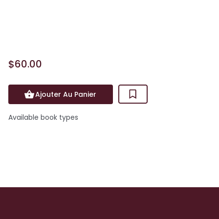
Vivre prend un nouveau départ en 2015
avec cet ouvrage permettant de
découvrir le vivant, d...
$60.00
Ajouter Au Panier
Available book types