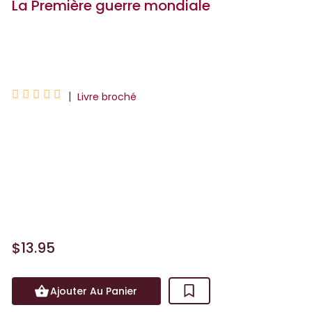
La Première guerre mondiale
Nicolas Jaillet





|
Livre broché
L’attentat qui a déclenché la guerre a
failli ne pas avoir lieu ! Des soldats
ennemis ont fêté Noël ensemble !
L’armée française était très mal
préparée ! Découvrez tout ...
$13.95
Ajouter Au Panier