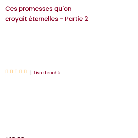
Ces promesses qu'on
croyait éternelles - Partie 2
Marie Alhinho
Nine Gorman





|
Livre broché
KURT ET KENNA SE SONT TOUT
PROMIS.JUSQU'OÙ LES MÈNERONT LEURS
PROMESSES ?Ils pensaient que leur
amitié était écrite dans les étoiles. Mais
depuis leur séjour à Las V...