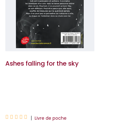
Ashes falling for the sky
Nine Gorman
Mathieu Guibé





|
Livre de poche
Pour sa première rentrée universitaire,