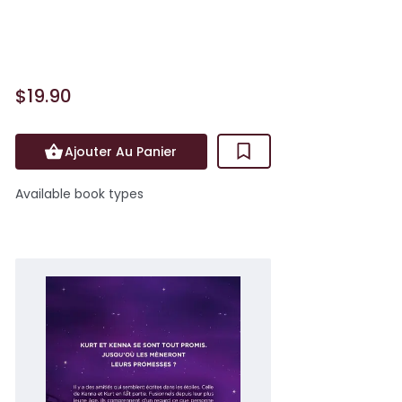
une tentative désespérée de mon corps
pour faire redémarrer...
$19.90
Ajouter Au Panier
Available book types