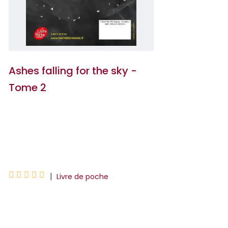
Ashes falling for the sky -
Tome 2
Nine Gorman
Mathieu Guibé





|
Livre de poche
Le jeu dans lequel Ash et Sky sont
lancés, ils l’ont tous les deux perdus.
Désormais séparés, ils sont persuadés