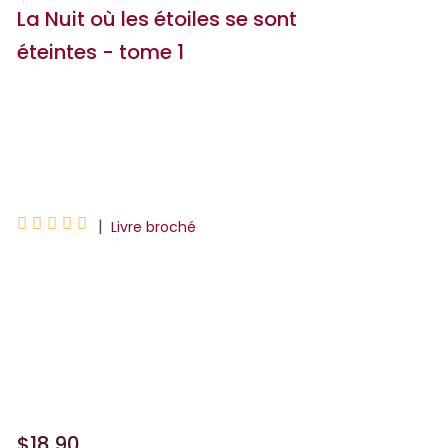
La Nuit où les étoiles se sont
éteintes - tome 1
Marie Alhinho
Nine Gorman





|
Livre broché
« J'aimerais lui rétorquer que les étoiles
s'éteignent et que quand c'est le cas,
elles détruisent tout sur leur passage.
J'aimerais lui dire que parfois, c'est
comme ça ...
$18.90