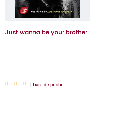
Just wanna be your brother
Nine Gorman
Mathieu Guibé





|
Livre de poche
Rien ne laissait supposer que ces deux-
là seraient inséparables. Zach, le
musicien en herbe, toujours le nez
plongé dans son carnet de chansons...