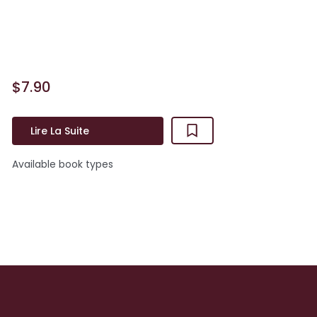
Sky compte bien se délester de son
costume de petite fille sage. Elle jette
son dévolu sur...
$7.90
Lire La Suite
Available book types