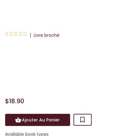
Marie Alhinho
Nine Gorman





|
Livre broché
Et s'il y avait une partie de l'histoire dont
vous ignoriez tout ?Lorsque Finn,le
nouveau du lycée, débarque avec sa
noirceur et son charisme incendiaire,
Nate sent ses d...
$18.90
Ajouter Au Panier
Available book types