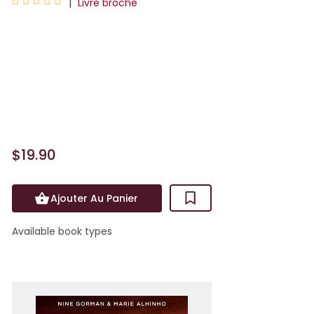





|
Livre broché
La suite de la série La Nuit où les
étoilesse sont éteintes : la saga
phénomène aux 400 000 exemplaires
vendus !Depuis qu'ils ont quitté La
Nouvelle Orléans pour leu...
$19.90
Ajouter Au Panier
Available book types