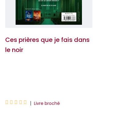
Ces prières que je fais dans
le noir
Marie Alhinho
Nine Gorman





|
Livre broché
JAEGER SE TROUVERA-T-IL DIGNE D'ÊTRE
SAUVÉ ?Mes sanglots me secouent si
fort que je me demande si ce n'est pas