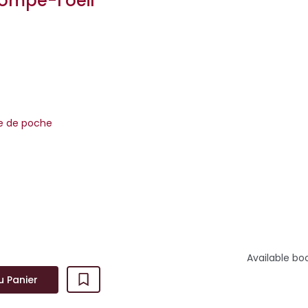
rompe-l'oeil
m
re de poche
dre tes mensonges avec les couleurs de ma vérité. »Jin, artiste 
 son inspiration dans la ...
Available bo
u Panier