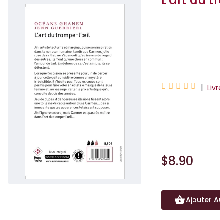
L'art du t
Jenn Guerrieri
Océane Ghane





|
Liv
« Laisse-moi pein
et marginal, puise
$8.90
Ajouter A