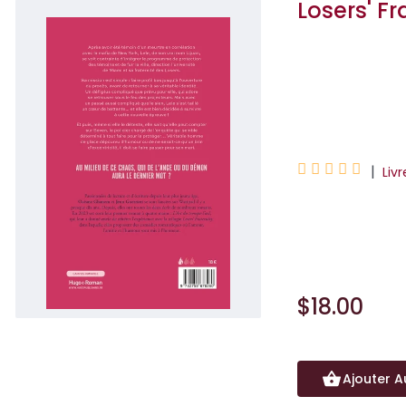
Losers' F
Jenn Guerrieri
Océane Ghane





|
Liv
Plongez dans la t
Chaque tome peut 
$18.00
Ajouter A