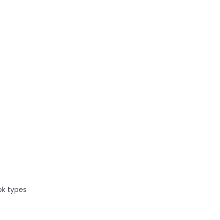
.
ok types