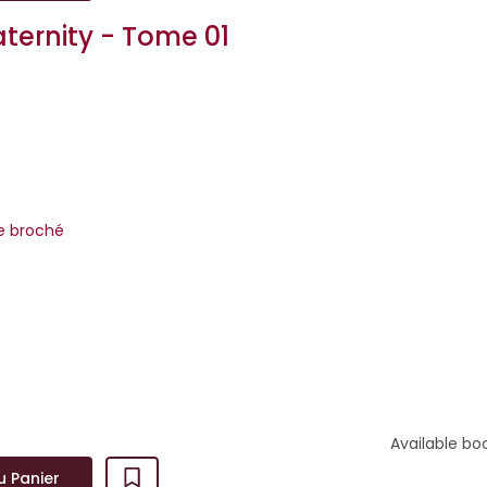
aternity - Tome 01
m
re broché
ilogie Losers' Fraternity avec Fiction VS Reality (Tome 1), Angel V
Flag VS Green Flag (tome 3), des romances à déc...
Available bo
u Panier