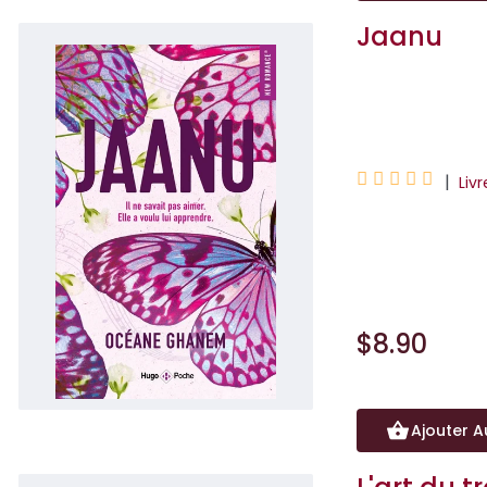
Jaanu
Océane Ghane





|
Liv
Il ne savait pas a
Joanny Franco a 
$8.90
Ajouter A