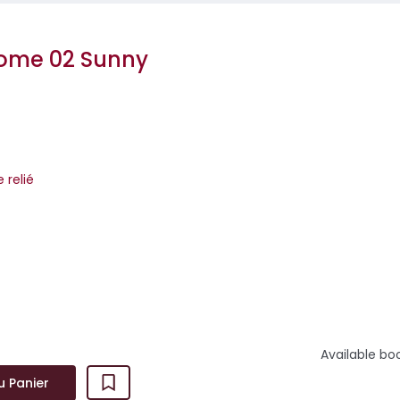
Tome 02 Sunny
m
e relié
 qui vous a fait vibrer et pleurer revient pour un final bouleve
, ...
Available bo
u Panier