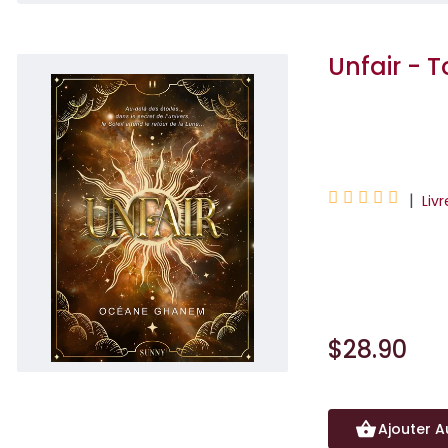
Unfair - 
Océane Ghane





|
Livr
La saga phénomène
Au-delà des étoiles
$28.90
Ajouter A