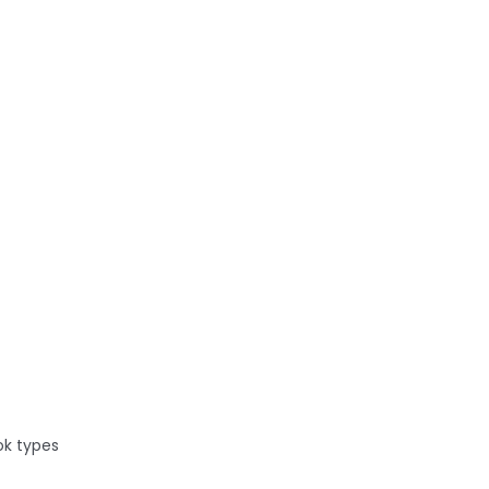
S Devil
ok types