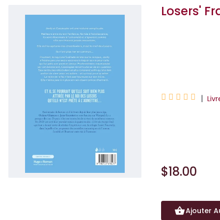
Losers' F
Jenn Guerrieri
Océane Ghane





|
Liv
Plongez dans la tr
(Tome 2) et Red 
$18.00
Ajouter A