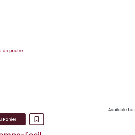
m
re de poche
imer. Elle a voulu lui apprendre.Du plus loin qu’elle s’en souvienne
toujours été obséd&eacu...
Available bo
u Panier