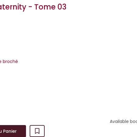
raternity - Tome 03
m
re broché
ilogie Losers' Fraternity avec Fiction VS Reality (Tome 1), Angel V
Flag VS Green Flag (tome 3), des romances à déc...
Available bo
u Panier