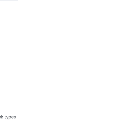
rsant !
ok types