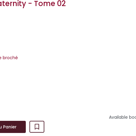
raternity - Tome 02
m
re broché
rilogie des Losers’ Fraternity avec ce second tome Angel vs Devil
se lire dans l’ordre que vous voulez !Plongez d...
Available bo
u Panier