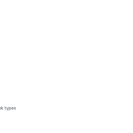
,
ok types