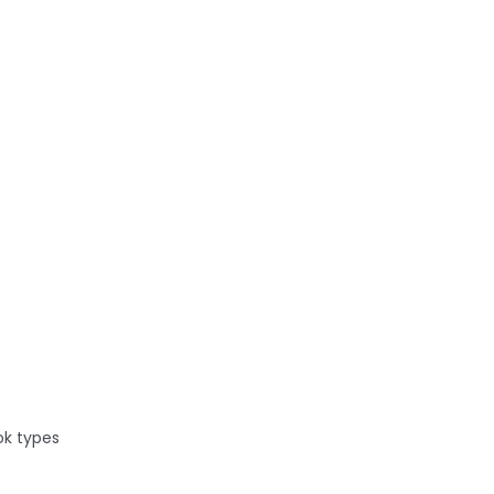
S Devil
ok types