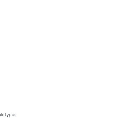
taciturne
ok types