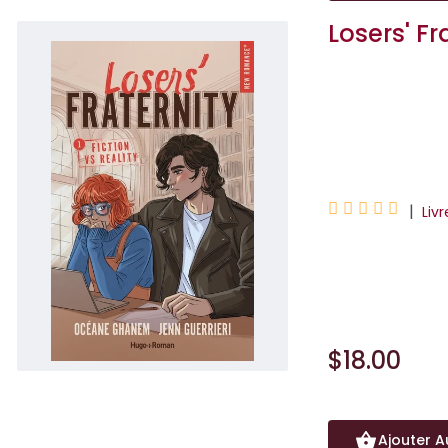
Losers' Fr
Jenn Guerrieri
Océane Ghane





|
Liv
Plongez dans la tr
(Tome 2) et Red 
$18.00
Ajouter A