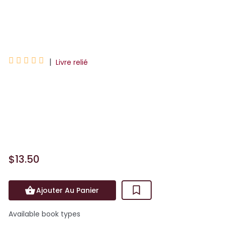
Olivier Dutto





|
Livre relié
Charlie a six chats. Le premier s’appelle
Cachou, il est gris comme un loup.Le
deuxième s’appelle Chouminet, trop
drôle et trop choupinet.Ensuite...
$13.50
Ajouter Au Panier
Available book types