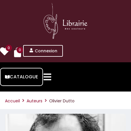
0
0
Connexion
CATALOGUE
Accueil
Auteurs
Olivier Dutto