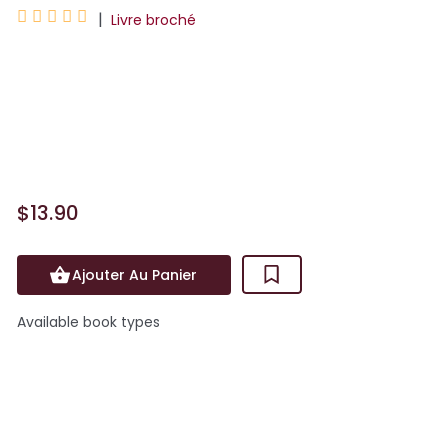





|
Livre broché
Dans son lit, Emmie a peur, trèèèès peur.
« BOUH ! » Une araignée se laisse glisser
du plafond. Mais Emmie ne la regarde
m&...
$13.90
Ajouter Au Panier
Available book types