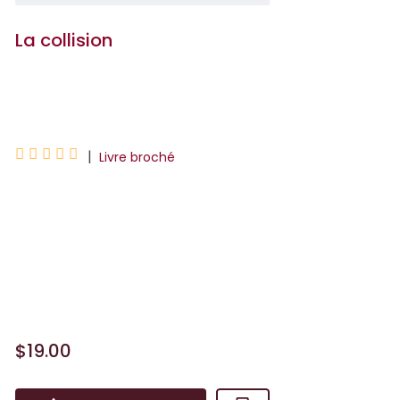
La collision
Paul Gasnier





|
Livre broché
En 2012, en plein centre-ville de Lyon,
une femme décède brutalement,
percutée par un jeune garçon en moto
cross qui fait du rodéo urbain à 80km/h.
Dix ans plus tard, son...
$19.00