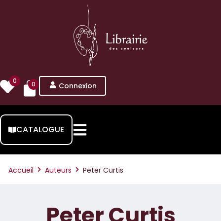
0
0
Connexion
CATALOGUE
Accueil
Auteurs
Peter Curtis
Peter Curtis