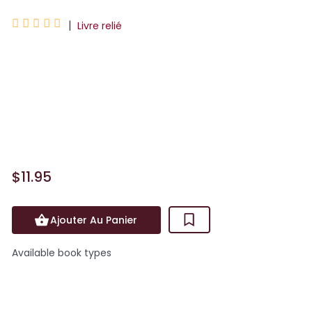





|
Livre relié
Les dinosaures fascinent les enfants dès
leur plus jeune âge. Ils leur font peur, les
intriguent, les impressionnent et
suscitent de nombreuses
questions&hel...
$11.95
Ajouter Au Panier
Available book types