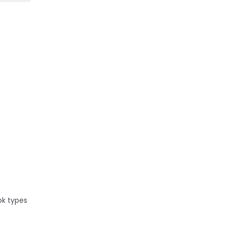
ur.
ok types