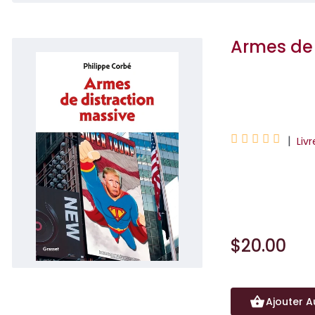
Armes de 
Philippe Corbé





|
Liv
Voici le discours
Philippe Corbé, q
$20.00
Ajouter A