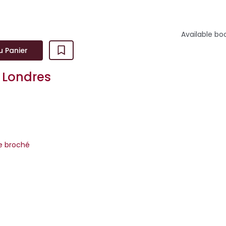
Available bo
u Panier
e Londres
re broché
 des 30 livres de l'année 20251ère sélection du Prix André
rix Médicis Essai Dans la soirée du 16 octobre 1998, le dictateur ch