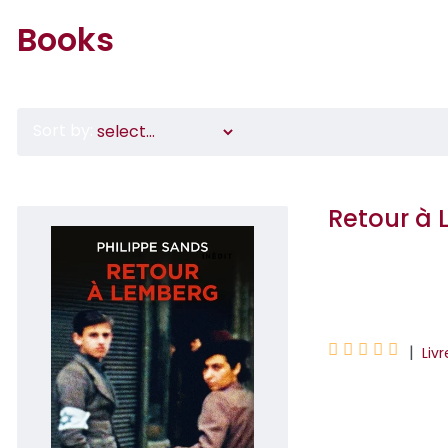
Books
Sort by:
Retour à
Philippe Sands





|
Liv
Invité à donner u
Philippe Sands dé