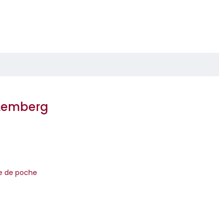
 Lemberg
re de poche
ne conférence en Ukraine dans la ville de Lviv, autrefois Lemberg
couvre une série de coïnciden...