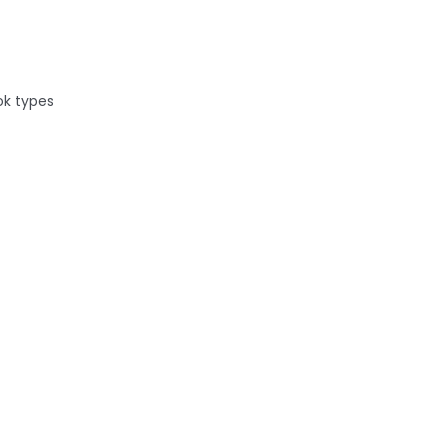
ok types
-quatre