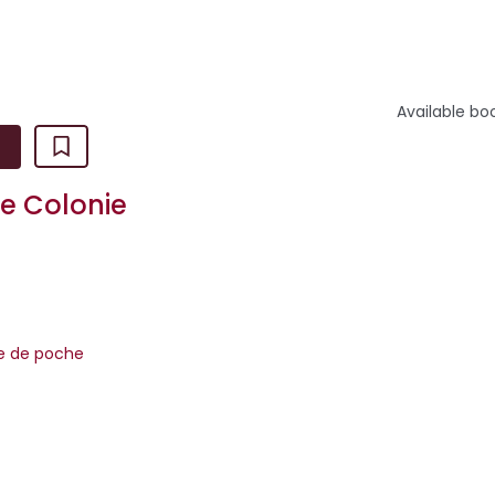
Available bo
re Colonie
re de poche
1960, la Grande-Bretagne sépare Diego Garcia et les cinquante
hagos de la toute jeune République ind&ea...