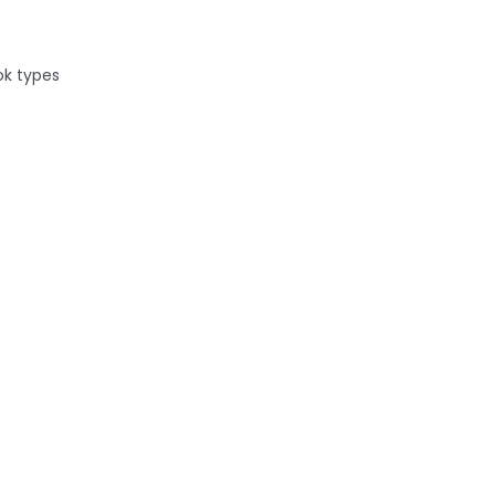
ok types
ili...