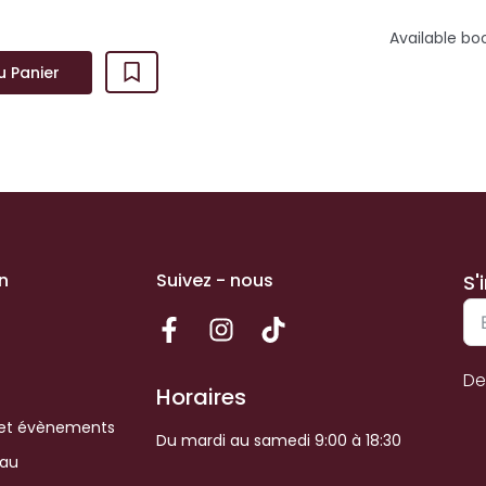
Available bo
u Panier
n
Suivez - nous
S'
De
Horaires
et évènements
Du mardi au samedi 9:00 à 18:30
eau