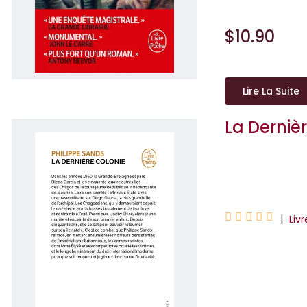
$10.90
Lire La Suite
La Derniè
Philippe Sands





|
Liv
Dans les années 
autres îles des C