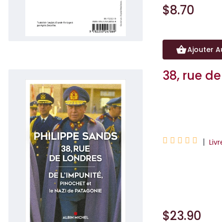
$8.70
Ajouter A
38, rue d
Philippe Sands





|
Liv
Palmarès Le Point
MalrauxSélection P
$23.90