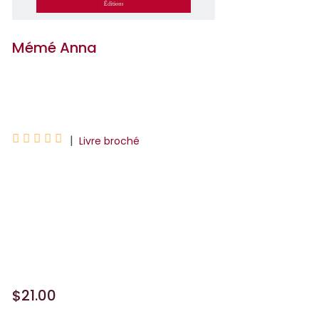
Mémé Anna
Pierre Perret





|
Livre broché
Des portraits de femmes singulières, il
nous en a brossé des centaines tout au
long de son luxuriant parcours d'auteur.
Soit ! Mais c'est peut-être le plus original
de to...
$21.00