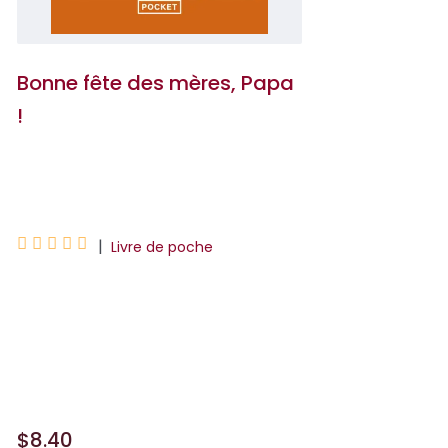
Bonne fête des mères, Papa
!
Roland Perez





|
Livre de poche
Comment faire face à l'absence d'une
mère ? Le troisième " roman vrai " de
Roland Perez, aussi tendre, loufoque et
chaleureux que Ma mère, Dieu et Litzie ...
$8.40