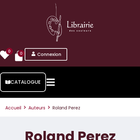
0
0
Connexion
CATALOGUE
Accueil
Auteurs
Roland Perez
Roland Perez