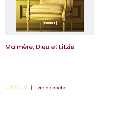
Ma mère, Dieu et Litzie
Roland Perez





|
Livre de poche
Une leçon d'espoir et d'humanité qui
célèbre l'amour et les liens qui nous
unissent Quand Roland rencontre Litzie,
en pleine Pâque juive, Esther, sa mère,
jette...