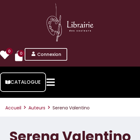
0
0
Connexion
CATALOGUE
Accueil
Auteurs
Serena Valentino
Serena Valentino