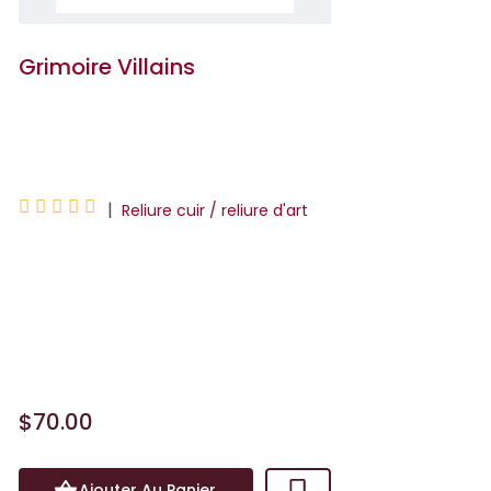
Grimoire Villains
Serena Valentino





|
Reliure cuir / reliure d'art
Qui sont véritablement les étranges
soeurs, ces trois mystérieuses sorcières
aux pouvoirs immenses ? Comment
leur destin est-il lié &ag...
$70.00
Ajouter Au Panier