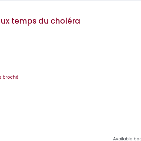
aux temps du choléra
arquez
re broché
ès sa publication, L'amour aux temps du choléra, l’un des rom
es de l’œuvr...
Available bo