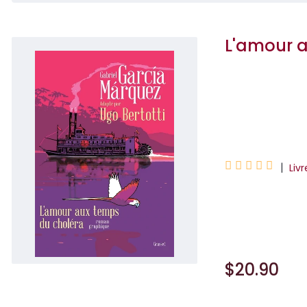
L'amour 
Ugo Bertotti
Gabriel Garcia M





|
Liv
Quarante ans apr
plus emblématiqu
$20.90