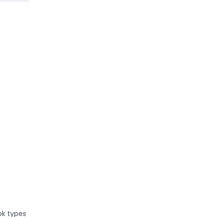
ans les
ok types