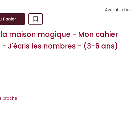
Available bo
u Panier
 la maison magique - Mon cahier
 - J'écris les nombres - (3-6 ans)
ion
re broché
l’ouvrage contient :un grand modèle pour mémoriser la forme 
ctivité pour découvrir les nombres et com...