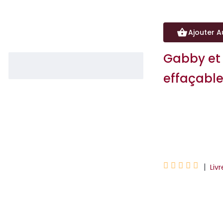
Ajouter A
Gabby et
effaçable
Hachette Educat
Universal Studios





|
Liv
Chaque page de 
nombres et une a