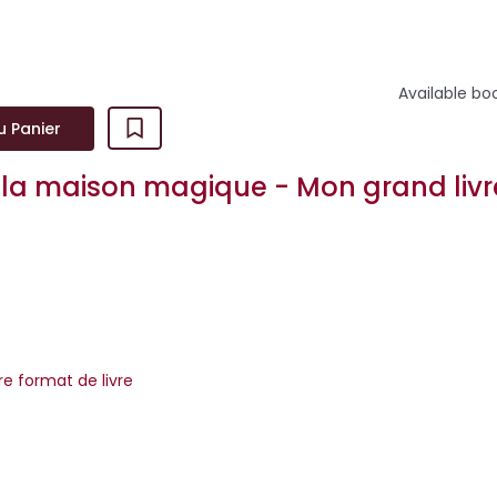
Available bo
u Panier
la maison magique - Mon grand livr
re format de livre
s vivent plein d'aventures ! Amuse-toi à assembler les pièces d
mpagnent chaque petite histoire.A toi de jouer !