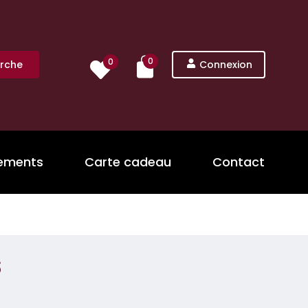
0
0
rche
Connexion
nements
Carte cadeau
Contact
s