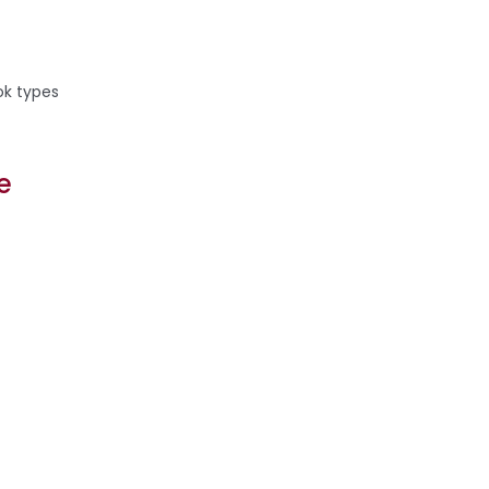
ok types
e
es cinq