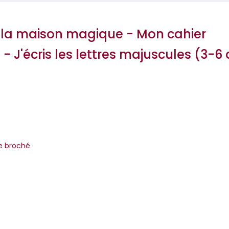
 la maison magique - Mon cahier
- J'écris les lettres majuscules (3-6
ion
re broché
’ouvrage contient :un grand modèle pour mémoriser la forme d
ice préparatoire de graphisme ;deux tailles ...