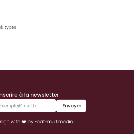
ok types
inscrire à la newsletter
Envoyer
sign with ❤️ by Feat-multimedia