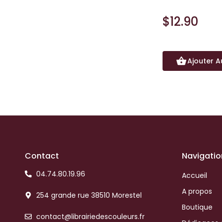
$12.90
Ajouter A
Contact
Navigatio
04.74.80.19.96
Accueil
A propos
254 grande rue 38510 Morestel
Boutique
contact@librairiedescouleurs.fr