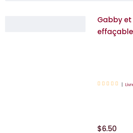
Gabby et
effaçable 
Hachette Educat
Universal Studios





|
Liv
Chaque page de l
lettre et un exerc
$6.50