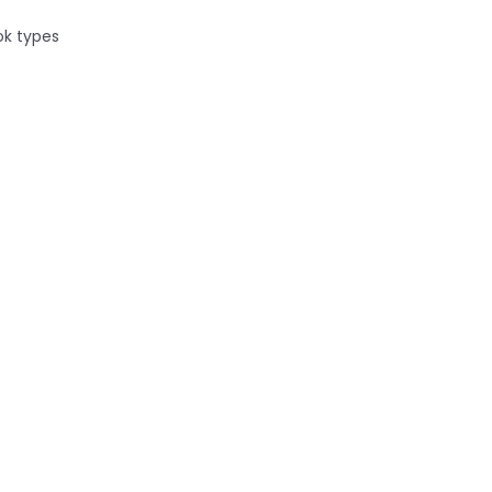
ok types
des