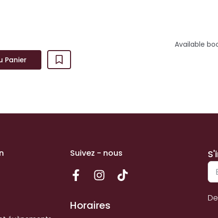
Available bo
u Panier
n
Suivez - nous
S'
De
Horaires