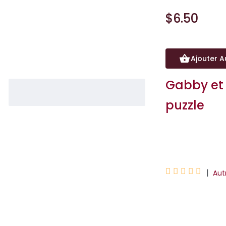
$6.50
Ajouter A
Gabby et 
puzzle
Universal Studios





|
Aut
Gabby et ses ami
puzzles qui acco