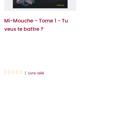
Mi-Mouche - Tome 1 - Tu
veux te battre ?
Vero Cazot
Cazot Vero





|
Livre relié
Jusqu'à onze ans, Colette a vécu dans
l'ombre de sa sœur Lison, la plus belle et
la plus brillante des deux jumelles. Et puis
Lison est morte dans un accident de
voiture....