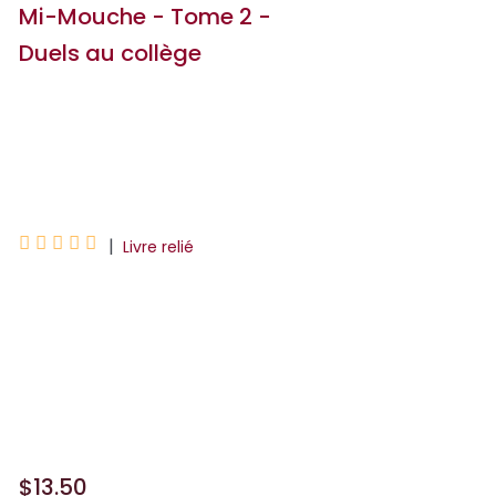
Mi-Mouche - Tome 2 -
Duels au collège
Vero Cazot
Cazot Vero





|
Livre relié
Punie par sa mère pour lui avoir caché
qu'elle faisait de la boxe malgré son
interdiction formelle, trahie par Élias, son
ex-meilleur ami, qui a tout cafté,
harcelée par ...
$13.50