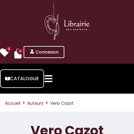
0
0
Connexion
CATALOGUE
Accueil
Auteurs
Vero Cazot
Vero Cazot