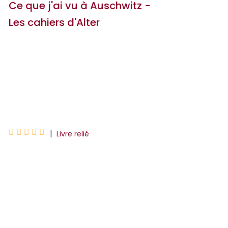
Ce que j'ai vu à Auschwitz -
Les cahiers d'Alter
Victor Matet
Matet Victor
JDMorvan





|
Livre relié
La publication des cahiers d'Alter
Fajnzylberg, détenu à Auschwitz-
Birkenau d'avril 1942 à janvier 1945, forcé
d'intégrer pendant dix-huit mois un
Sonderkommando, constit...