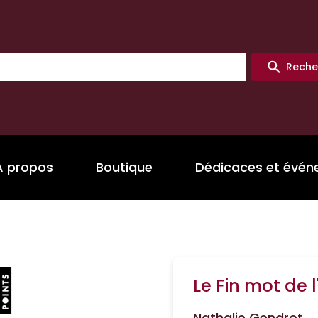
Reche
A propos
Boutique
Dédicaces et évé
Le Fin mot de l
Nathalie Gendrot