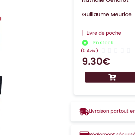
Guillaume Meurice
|
Livre de poche
En stock





(0 Avis )
9.30
€
Livraison partout e
Règlement sécuris