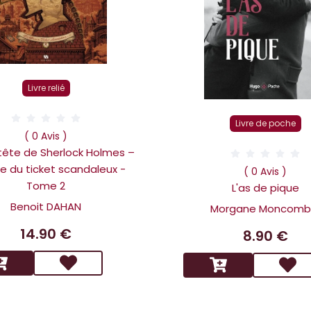
Livre relié
Livre de poche
( 0 Avis )
 tête de Sherlock Holmes –
ire du ticket scandaleux -
( 0 Avis )
Tome 2
L'as de pique
Benoit DAHAN
Morgane Moncomb
14.90 €
8.90 €