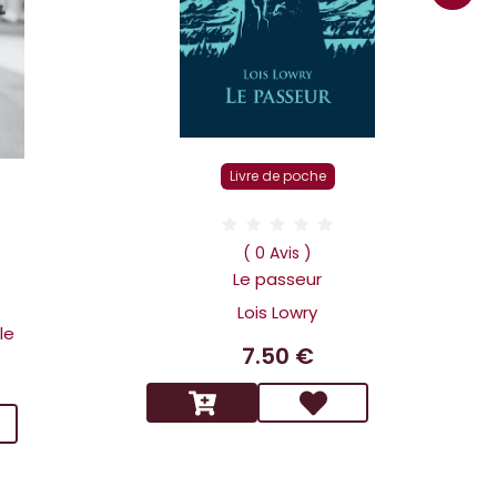
Livre de poche
D
( 0 Avis )
Le passeur
Lois Lowry
le
7.50 €