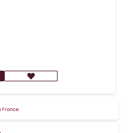
n France
é